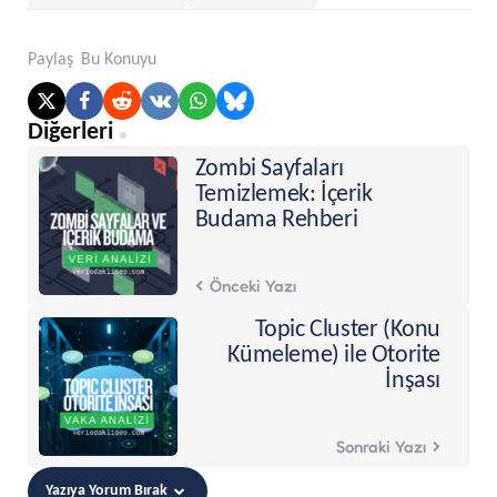
Paylaş
Bu Konuyu
Post
Diğerleri
navigation
Zombi Sayfaları
Temizlemek: İçerik
Budama Rehberi
Önceki Yazı
Topic Cluster (Konu
Kümeleme) ile Otorite
İnşası
Sonraki Yazı
Yazıya Yorum Bırak