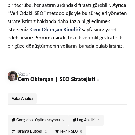
bir tecrübe, her satırın ardındaki fırsatı görebilir.
Ayrıca
,
“Veri Odaklı SEO” metodolojisiyle bu süreçleri yöneten
stratejistimiz hakkında daha fazla bilgi edinmek
isterseniz,
Cem Okterşan Kimdir?
sayfasını ziyaret
edebilirsiniz.
Sonuç olarak
, teknik verimliliği stratejik
bir güce dönüştürmenin yollarını burada bulabilirsiniz.
Yazar:
Cem Okterşan | SEO Stratejisti
Vaka Analizi
Googlebot Optimizasyonu
Log Analizi
2
1
Tarama Bütçesi
Teknik SEO
3
5