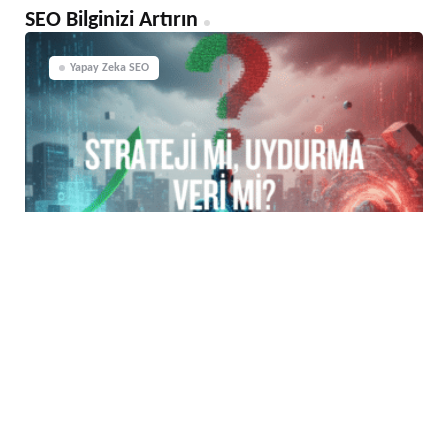
SEO Bilginizi Artırın
Yapay Zeka SEO
AI SEO: Strateji mi, Uydurma Veri
mi?
Yazar:
Cem Okterşan | SEO Stratejisti