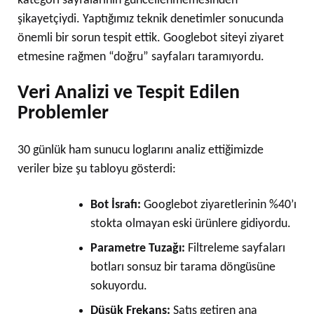
kategori sayfalarının güncellenmemesinden
şikayetçiydi. Yaptığımız teknik denetimler sonucunda
önemli bir sorun tespit ettik. Googlebot siteyi ziyaret
etmesine rağmen “doğru” sayfaları taramıyordu.
Veri Analizi ve Tespit Edilen
Problemler
30 günlük ham sunucu loglarını analiz ettiğimizde
veriler bize şu tabloyu gösterdi:
Bot İsrafı:
Googlebot ziyaretlerinin %40’ı
stokta olmayan eski ürünlere gidiyordu.
Parametre Tuzağı:
Filtreleme sayfaları
botları sonsuz bir tarama döngüsüne
sokuyordu.
Düşük Frekans:
Satış getiren ana