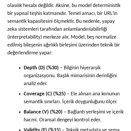
olasılık hesabı değildir. Aksine, bu model deterministik
bir yapısal teşhis katmanıdır. Temel amacı, bir URL’in
semantik kapasitesini ölçmektir. Bu nedenle, yapay
zeka sistemleri tarafından anlamlandırılabilirliği
(interpretability) merkeze alır. Model, beş normalize
edilmiş bileşenin ağırlıklı birleşimi üzerinden teknik bir
değerlendirme yapar:
Depth (D) (%30)
– Bilginin hiyerarşik
organizasyonu. Başlık mimarisinin derinliğini
analiz eder.
Coverage (C) (%25)
– Ele alınan ana konunun
semantik sınırları. İçerik doygunluğunu ölçer.
Balance (V) (%20)
– Bağlantı yerleşimi ve içerik
hacmi. Oransal dengeyi kontrol eder.
Validity (F) (%15)
– Teknik metadata ve şema