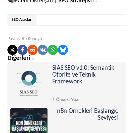
Cem Okterşan | SEO Stratejisti
SEO Araçları
Paylaş
Bu Konuyu
Post
Diğerleri
navigation
SIAS SEO v1.0: Semantik
Otorite ve Teknik
Framework
Önceki Yazı
n8n Örnekleri Başlangıç
Seviyesi