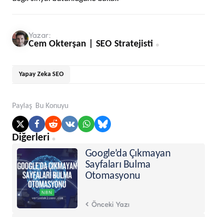
Yazar:
Cem Okterşan | SEO Stratejisti
Yapay Zeka SEO
Paylaş
Bu Konuyu
Post
Diğerleri
navigation
Google’da Çıkmayan
Sayfaları Bulma
Otomasyonu
Önceki Yazı